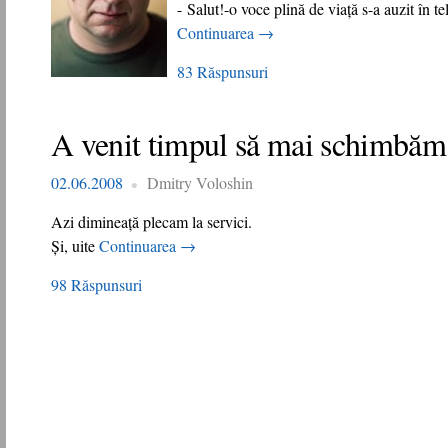
- Salut!-o voce plină de viaţă s-a auzit în t
Continuarea
→
83 Răspunsuri
A venit timpul să mai schimbăm 
02.06.2008
Dmitry Voloshin
Azi dimineaţă plecam la servici.
Şi, uite
Continuarea
→
98 Răspunsuri