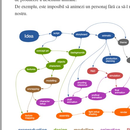
De exemplu, este imposibil să animezi un personaj fără ca să-l 
nostru.