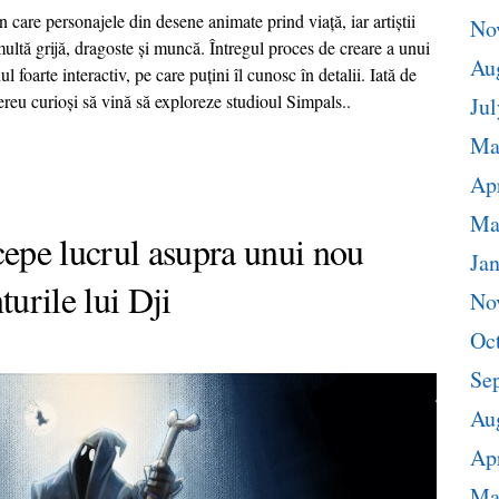
 care personajele din desene animate prind viață, iar artiștii
No
multă grijă, dragoste și muncă. Întregul proces de creare a unui
Au
 foarte interactiv, pe care puțini îl cunosc în detalii. Iată de
 mereu curioși să vină să exploreze studioul Simpals..
Jul
Ma
Apr
Ma
cepe lucrul asupra unui nou
Ja
urile lui Dji
No
Oc
Se
Au
Apr
Ma