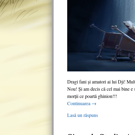
Dragi fani și amatori ai lui Dji! M
Nou! Și am decis că cel mai bine e
morții ce poartă ghinion!!!
Continuarea
→
Lasă un răspuns