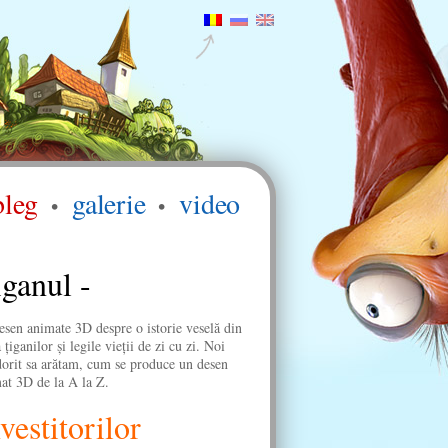
bleg
galerie
video
ganul -
esen animate 3D despre o istorie veselă din
 ţiganilor şi legile vieţii de zi cu zi. Noi
orit sa arătam, cum se produce un desen
at 3D de la A la Z.
vestitorilor