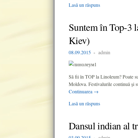
Lasă un răspuns
Suntem în Top-3 l
Kiev)
08.09.2015
admin
Să fii în TOP la Linoleum? Poate sun
Moldova. Festivalurile continuă și s
Continuarea
→
Lasă un răspuns
Dansul indian al tr
03.09.2015
admin