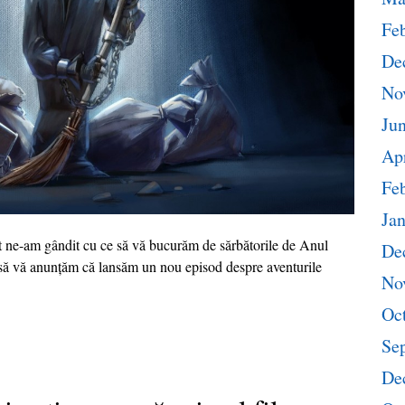
Fe
De
No
Ju
Apr
Fe
Ja
ult ne-am gândit cu ce să vă bucurăm de sărbătorile de Anul
De
 să vă anunțăm că lansăm un nou episod despre aventurile
No
Oc
Se
De