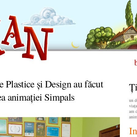
e Plastice și Design au făcut
Ţi
ea animației Simpals
un d
viaţa
am d
anim
In