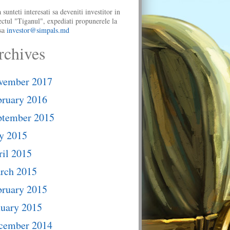
 sunteti interesati sa deveniti investitor in
ectul "Tiganul", expediati propunerele la
sa
investor@simpals.md
rchives
vember 2017
bruary 2016
ptember 2015
y 2015
il 2015
rch 2015
bruary 2015
nuary 2015
cember 2014