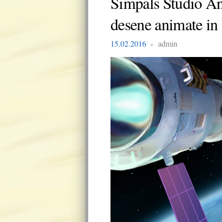
Simpals Studio An
desene animate i
15.02.2016
admin