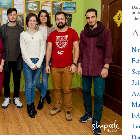
Daca
proi
adre
A
No
Fe
Se
Jul
Apr
Ma
Fe
Ja
De