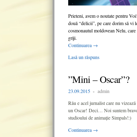
Prieteni, avem o noutate pentru Voi
două “delicii”, pe care dorim să vi 
cosmonautul moldovean Nelu, care va 
griji.
Continuarea
→
Lasă un răspuns
”Mini – Oscar”?
23.09.2015
admin
Rău e acel jurnalist care nu vizează
un Oscar! Deci… Noi suntem bravo!
studioului de animaţie Simpals!:)
Continuarea
→