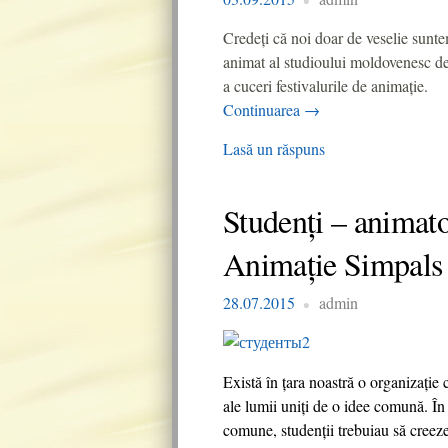
Credeţi că noi doar de veselie sunt
animat al studioului moldovenesc de
a cuceri festivalurile de animaţie.
Continuarea
→
Lasă un răspuns
Studenți – animator
Animaţie Simpals
28.07.2015
admin
Există în țara noastră o organizaţie 
ale lumii uniți de o idee comună. În 
comune, studenții trebuiau să creeze