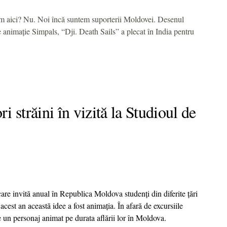
em aici? Nu. Noi încă suntem suporterii Moldovei. Desenul
 animație Simpals, “Dji. Death Sails” a plecat în India pentru
i străini în vizită la Studioul de
care invită anual în Republica Moldova studenți din diferite țări
acest an această idee a fost animația. În afară de excursiile
 un personaj animat pe durata aflării lor în Moldova.