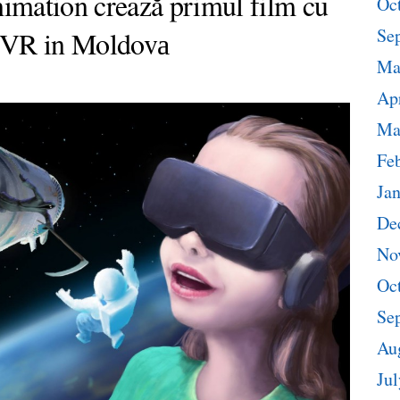
imation crează primul film cu
Oc
Se
n VR in Moldovа
Ma
Apr
Ma
Fe
Ja
De
No
Oc
Se
Au
Jul