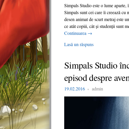
Simpals Studio este o lume aparte, în
Simpals sunt cei care îi creează cu 
desen animat de scurt metraj este unul
ce atât copiii, cât și studenții sunt
Continuarea
→
Lasă un răspuns
Simpals Studio în
episod despre avent
19.02.2016
admin