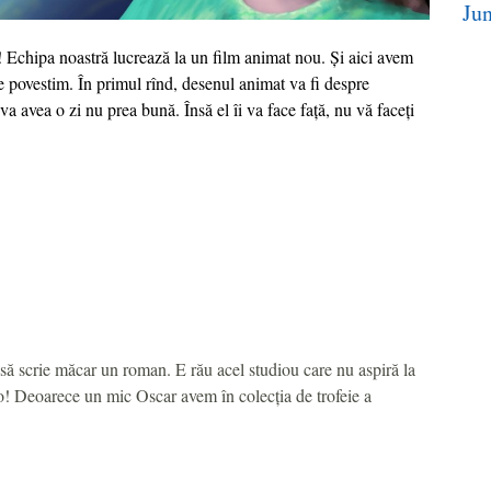
Ju
! Echipa noastră lucrează la un film animat nou. Și aici avem
le povestim. În primul rînd, desenul animat va fi despre
avea o zi nu prea bună. Însă el îi va face față, nu vă faceți
 să scrie măcar un roman. E rău acel studiou care nu aspiră la
 Deoarece un mic Oscar avem în colecţia de trofeie a