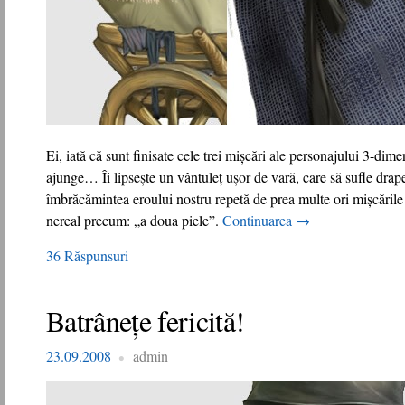
Ei, iată că sunt finisate cele trei mişcări ale personajului 3-dimen
ajunge… Îi lipseşte un vântuleţ uşor de vară, care să sufle draperi
îmbrăcămintea eroului nostru repetă de prea multe ori mişcările l
nereal precum: „a doua piele”.
Continuarea
→
36 Răspunsuri
Batrâneţe fericită!
23.09.2008
admin