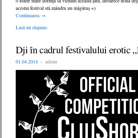
o foarte mare dorință să vizităm această țară, deoarece nouă dej
acestui festival stă mândru un măgăruș =)
Continuarea
→
Lasă un răspuns
Dji în cadrul festivalului erotic
01.04.2014
admin