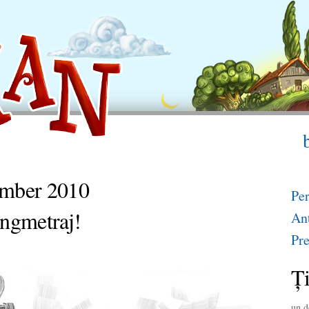
ember 2010
Per
ungmetraj!
Ant
Pre
Ţi
un d