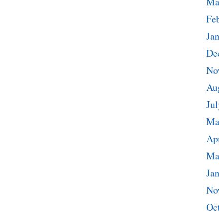
Ma
Fe
Ja
De
No
Au
Jul
Ma
Apr
Ma
Ja
No
Oc