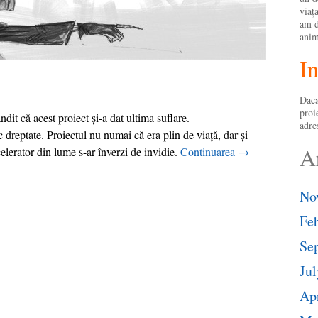
viaţa
am d
anim
In
Daca
proi
ndit că acest proiect şi-a dat ultima suflare.
adre
 dreptate. Proiectul nu numai că era plin de viaţă, dar şi
A
elerator din lume s-ar înverzi de invidie.
Continuarea
→
No
Fe
Se
Jul
Apr