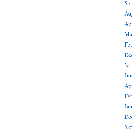
Se
Au
Apr
Ma
Fe
De
No
Ju
Apr
Fe
Ja
De
No