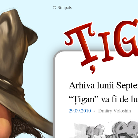
© Simpals
Arhiva lunii
Sept
“Țigan” va fi de l
29.09.2010
Dmitry Voloshin