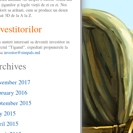
 ţiganilor şi legile vieţii de zi cu zi. Noi
orit sa arătam, cum se produce un desen
at 3D de la A la Z.
vestitorilor
 sunteti interesati sa deveniti investitor in
ectul "Tiganul", expediati propunerele la
sa
investor@simpals.md
rchives
vember 2017
bruary 2016
ptember 2015
y 2015
il 2015