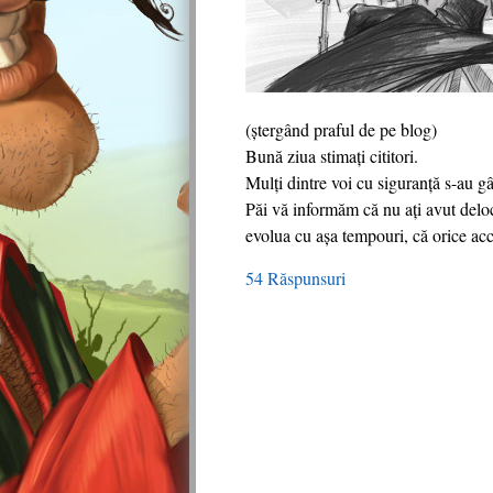
(ştergând praful de pe blog)
Bună ziua stimaţi cititori.
Mulţi dintre voi cu siguranţă s-au gâ
Păi vă informăm că nu aţi avut deloc
evolua cu aşa tempouri, că orice acc
54 Răspunsuri