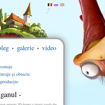
bleg
galerie
video
sonaje
uraje şi obiecte
producţie
ganul -
esen animate 3D despre o istorie veselă din