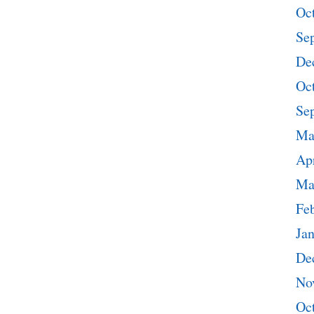
Oc
Se
De
Oc
Se
Ma
Apr
Ma
Fe
Ja
De
No
Oc