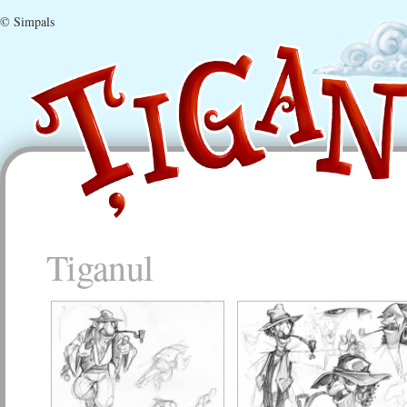
© Simpals
Tiganul