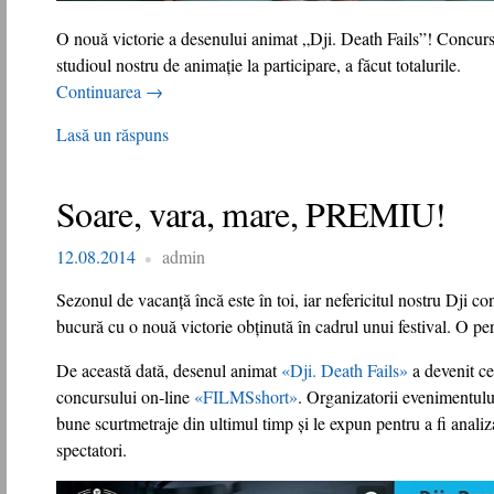
O nouă victorie a desenului animat „Dji. Death Fails”! Concur
studioul nostru de animație la participare, a făcut totalurile.
Continuarea
→
Lasă un răspuns
Soare, vara, mare, PREMIU!
12.08.2014
admin
Sezonul de vacanță încă este în toi, iar nefericitul nostru Dji 
bucură cu o nouă victorie obținută în cadrul unui festival. O pe
De această dată, desenul animat
«Dji. Death Fails»
a devenit ce
concursului on-line
«FILMSshort»
. Organizatorii evenimentulu
bune scurtmetraje din ultimul timp și le expun pentru a fi analiza
spectatori.