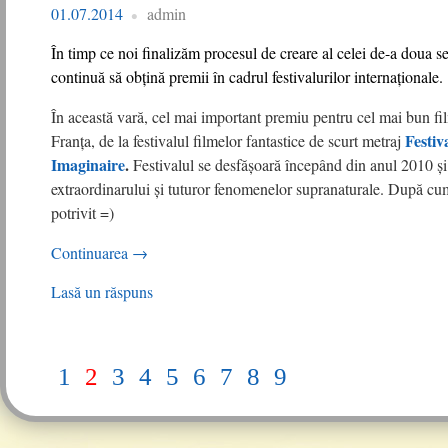
01.07.2014
admin
În timp ce noi finalizăm procesul de creare al celei de-a doua se
continuă să obțină premii în cadrul festivalurilor internaționale.
În această vară, cel mai important premiu pentru cel mai bun fil
Festiv
Franța, de la festivalul filmelor fantastice de scurt metraj
Imaginaire
.
Festivalul se desfășoară începând din anul 2010 și
extraordinarului și tuturor fenomenelor supranaturale. După cum 
potrivit =)
Continuarea
→
Lasă un răspuns
1
2
3
4
5
6
7
8
9