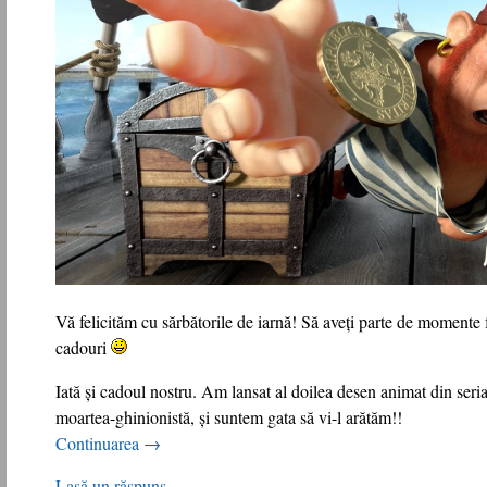
Vă felicităm cu sărbătorile de iarnă! Să aveți parte de momente 
cadouri
Iată și cadoul nostru. Am lansat al doilea desen animat din seria
moartea-ghinionistă, și suntem gata să vi-l arătăm!!
Continuarea
→
Lasă un răspuns