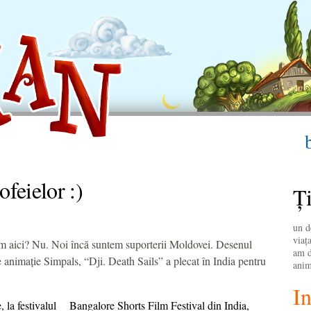
ofeielor :)
Ţi
un d
viaţa
em aici? Nu. Noi încă suntem suporterii Moldovei. Desenul
am d
 animație Simpals, “Dji. Death Sails” a plecat în India pentru
anim
In
nie, la festivalul Bangalore Shorts Film Festival din India,