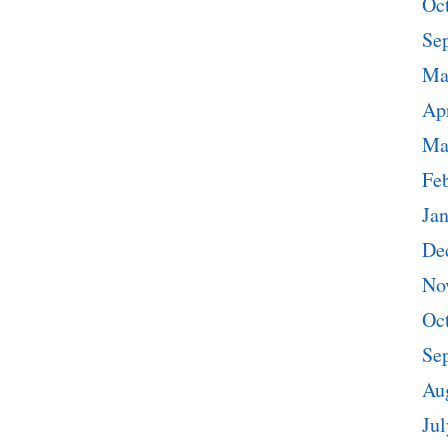
Oc
Se
Ma
Apr
Ma
Fe
Ja
De
No
Oc
Se
Au
Jul