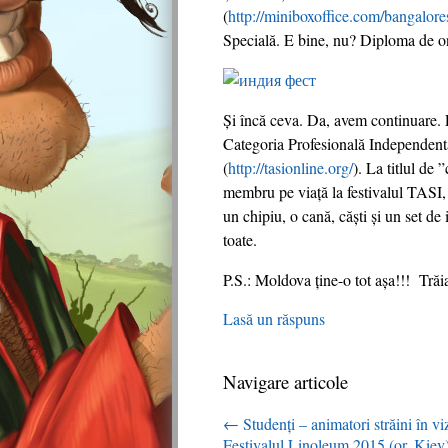
(
http://miniboxoffice.com/bangalores
Specială. E bine, nu? Diploma de on
Și încă ceva. Da, avem continuare. 
Categoria Profesională Independentă
(
http://tasionline.org/
). La titlul de 
membru pe viaţă la festivalul TASI, 
un chipiu, o cană, căşti și un set 
toate.
P.S.: Moldova ține-o tot așa!!! Trăi
Lasă un răspuns
Navigare articole
←
Studenți – animatori străini în v
Festivalul Linoleum 2015 (or. Kiev