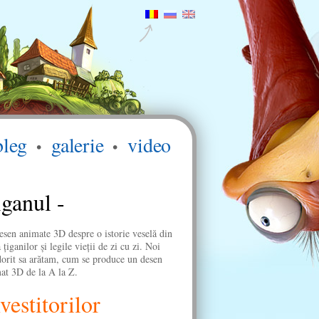
bleg
galerie
video
ganul -
esen animate 3D despre o istorie veselă din
 ţiganilor şi legile vieţii de zi cu zi. Noi
orit sa arătam, cum se produce un desen
at 3D de la A la Z.
vestitorilor