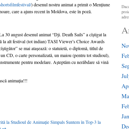
hortsfilmfestival/
) desenul nostru animat a primit o Menţiune
Daca
oare, care a ajuns recent în Moldova, este în poză.
proi
adre
A
La 30 august desenul animat “Dji. Death Sails” a cîștigat la
 la alt festival (tot indian) TASI Viewer’s Choice Awards
No
”cîștigător” se mai atașează: o statuietă, o diplomă, titlul de
Fe
un CD, o carte personalizată, un maiou (pentru tot studioul),
de instrumente pentru modelare. Aşteptăm cu nerăbdare să vină
Se
Jul
ască animația!!!
Apr
Ma
Fe
Ja
izită la Studioul de Animaţie Simpals
Suntem în Top-3 la
De
)
→