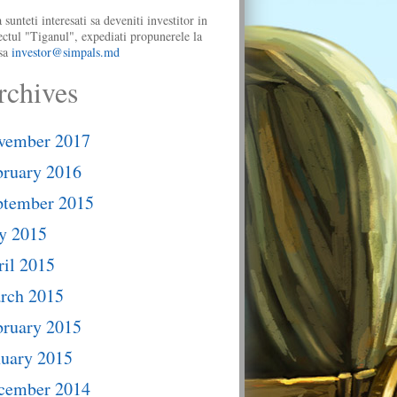
 sunteti interesati sa deveniti investitor in
ectul "Tiganul", expediati propunerele la
sa
investor@simpals.md
rchives
vember 2017
bruary 2016
ptember 2015
y 2015
il 2015
rch 2015
bruary 2015
nuary 2015
cember 2014