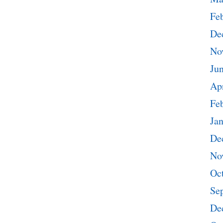
Fe
De
No
Ju
Apr
Fe
Ja
De
No
Oc
Se
De