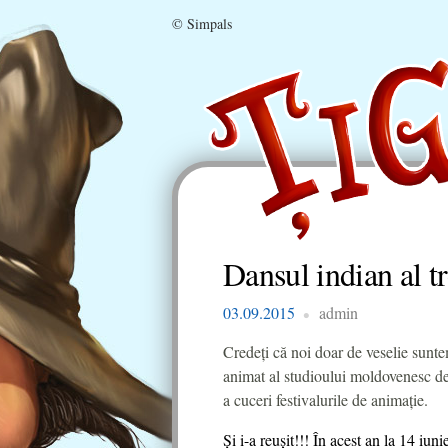
© Simpals
Dansul indian al tr
03.09.2015
admin
Credeţi că noi doar de veselie sunt
animat al studioului moldovenesc de
a cuceri festivalurile de animaţie.
Și i-a reușit!!! În acest an la 14 iu